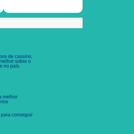
pos de cassino,
 melhor sobre o
e no país.
 a melhor
rios
r para conseguir