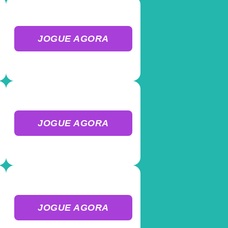
JOGUE AGORA
JOGUE AGORA
JOGUE AGORA