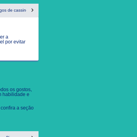
gos de cassino
Métodos de pagamento disponíveis
Suporte ao cliente
er a
l por evitar
s licenças
bônus de
ior é o
les que
mbém é um
garantia de
ue o apostador
is de
ransferência
s por dia e
quema
isam ser
uinas caca-
s e até
etividade
odos os gostos,
 habilidade e
 confira a seção