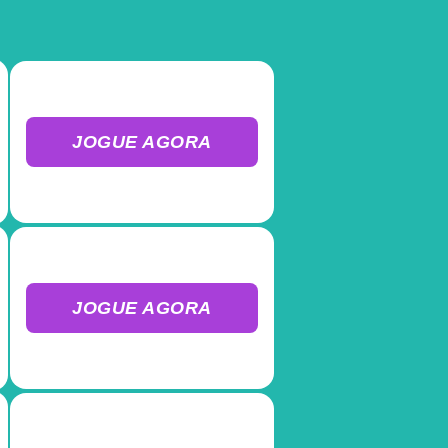
JOGUE AGORA
JOGUE AGORA