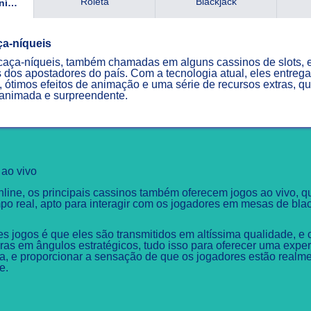
Roleta
Blackjack
Máquinas caça-níqueis
a-níqueis
aça-níqueis, também chamadas em alguns cassinos de slots, e
s dos apostadores do país. Com a tecnologia atual, eles entreg
, ótimos efeitos de animação e uma série de recursos extras, q
 animada e surpreendente.
nline
ssico dos cassinos de Las Vegas e Mônaco, a roleta em sua ve
line é um jogo de cartas muito popular entre os brasileiros, o q
ingo online funcionam de forma muito parecida com a versão c
ir da influência de um jogo tradicionalmente chinês, chamado P
m dos maiores jogos de cartas de todos os tempos, o pôquer e
 mesclar elementos do bingo e da loteria, o keno apresenta um
online é um jogo bastante simples, que funciona através de um
egar as mesmas doses de emoção e adrenalina. Além de ser u
 acirrada entre o jogador e o dealer em que o objetivo é ver q
s apostadores recebem uma cartela de números e posteriormente
 de cartas em que o apostador joga contra a banca, em uma dis
estratégia, e possui um conjunto de regras moderadamente com
80 pontos, na qual os jogadores precisam marcar suas escolh
l que, ao ser "raspado", pode conceder prêmios em dinheiro e 
 simples de entender, a roleta conta com inúmeras opções de a
1 pontos, ou o mais próximo possível disso.
sam marcar na cartela aqueles que são sorteados até completá-l
ançar uma mão que some 9 pontos.
reendido antes de começar a apostar. Nos cassinos online, é p
eros vão sendo sorteados, e os jogadores precisam torcer para
elho, par ou ímpar, em um único número e muito mais.
principais versões do game, como Texas Hold'em e Omaha Hi-L
ram escolhidos por eles.
 ao vivo
nline, os principais cassinos também oferecem jogos ao vivo, 
o real, apto para interagir com os jogadores em mesas de black
s jogos é que eles são transmitidos em altíssima qualidade, 
as em ângulos estratégicos, tudo isso para oferecer uma exper
tiva, e proporcionar a sensação de que os jogadores estão real
e.