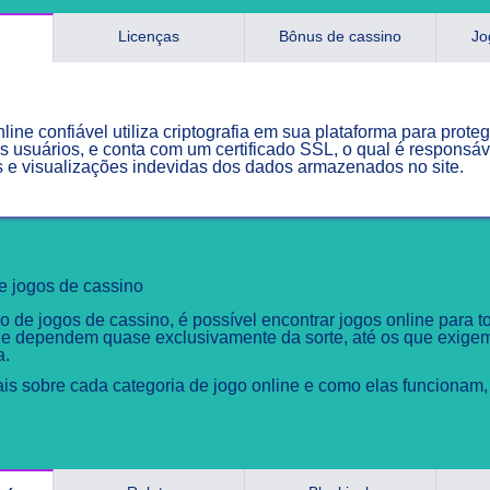
Licenças
Bônus de cassino
Jo
ine confiável utiliza criptografia em sua plataforma para proteg
 usuários, e conta com um certificado SSL, o qual é responsáve
s e visualizações indevidas dos dados armazenados no site.
ssino
ssino
pagamento disponíveis
iente
assinos online, é muito importante que o site tenha uma ou mai
 cassinos online, como o bônus de boas-vindas, giros grátis e 
e jogos de cassino é outro aspecto fundamental, pois quanto ma
todos de pagamento, os cassinos de maior destaque são aque
 clientes que precisam de alguma ajuda do cassino online ta
autoridades da indústria, pois as mesmas funcionam como uma 
 um diferencial de cada site, e servem como um estímulo para q
tálogo, maiores são as chances do site agradar a todos os perf
es variadas, que vão desde os meios mais tradicionais, como t
nte. Desse modo, os sites que oferecem um atendimento 24 hora
 online está operando de forma honesta e livre de qualquer es
a e decida jogar na plataforma. Por isso, essas promoções prec
desde aqueles que preferem jogos de mesa até os fãs das máq
tões de crédito e débito, até os meios digitais, como as e-wallet
canais, como e-mail, chat online e telefone, demonstram uma ef
ntar com requisitos de aposta razoáveis.
de jogos de cassino
o de jogos de cassino, é possível encontrar jogos online para t
e dependem quase exclusivamente da sorte, até os que exigem
a.
is sobre cada categoria de jogo online e como elas funcionam,